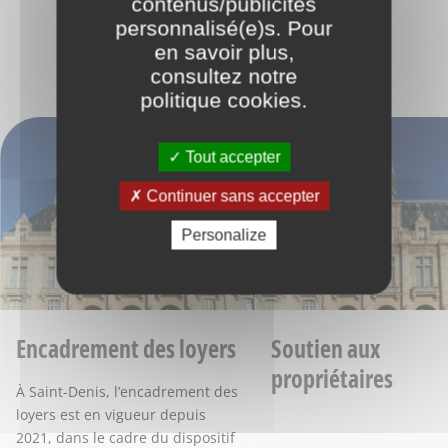
contenus/publicités
personnalisé(e)s. Pour
À LIRE AUSSI
en savoir plus,
consultez notre
politique cookies
.
Tout accepter
Continuer sans accepter
Personalize
Encadrement des loyers
Soutien aux
propriétaires
À Saint-Denis, l’encadrement des
loyers est en vigueur depuis
2021, dans le cadre du dispositif