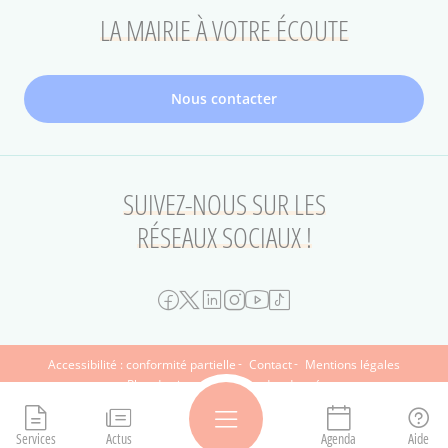
LA MAIRIE À VOTRE ÉCOUTE
Nous contacter
SUIVEZ-NOUS SUR LES
RÉSEAUX SOCIAUX !
FOOTER
Accessibilité : conformité partielle
Contact
Mentions légales
Plan du site
Protection des données
SECONDAIRE
Le Musée d'art et d'histoire Paul-Eluard
Archives municipales
Plaine Commune
Saint-Denis commerces
Ouvrir le menu
Services
Actus
Agenda
Aide