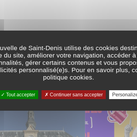
elle de Saint-Denis utilise des cookies desti
e du site, améliorer votre navigation, accéder à
nnalités, gérer certains contenus et vous prop
À LIRE AUSSI
icités personnalisé(e)s. Pour en savoir plus, c
politique cookies
.
Tout accepter
Continuer sans accepter
Personaliz