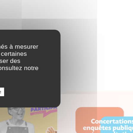
nés à mesurer
 certaines
oser des
onsultez notre
e