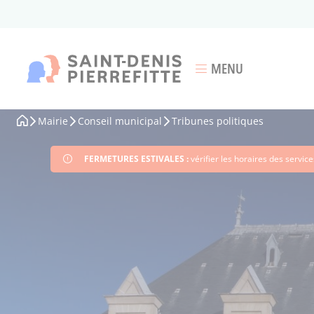
Aller
au
contenu
principal
MENU
Ouvrir le menu
Mairie
Conseil municipal
Tribunes politiques
Fil
d'Ariane
FERMETURES ESTIVALES :
vérifier les horaires des servi