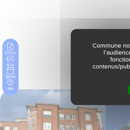
Commune nouv
l’audienc
Services
fonctio
Actus
contenus/publ
Agenda
Aide