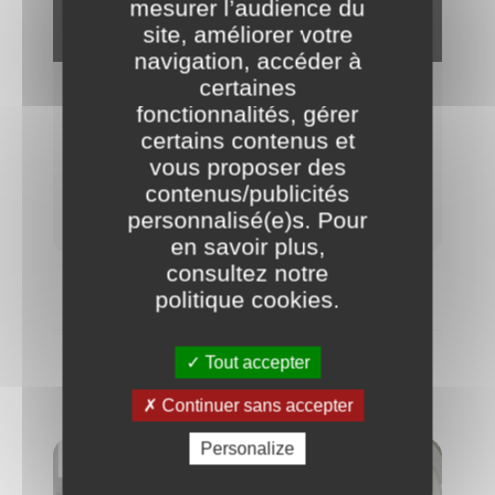
mesurer l’audience du
site, améliorer votre
navigation, accéder à
certaines
Alternances et stages
fonctionnalités, gérer
certains contenus et
Tout savoir sur l'apprentissage, l'alternance,
vous proposer des
les stages à la Commune nouvelle de Saint-
Denis.
contenus/publicités
personnalisé(e)s. Pour
en savoir plus,
consultez notre
politique cookies
.
Tout accepter
DANS L'ACTU
Continuer sans accepter
Personalize