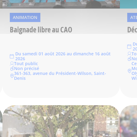
ANIMATION
AT
Baignade libre au CAO
Déc
Du
2
Du samedi 01 août 2026 au dimanche 16 août
To
2026
No
Tout public
Ce
Non précisé
Mo
361-363, avenue du Président-Wilson, Saint-
Ol
Denis
Wi