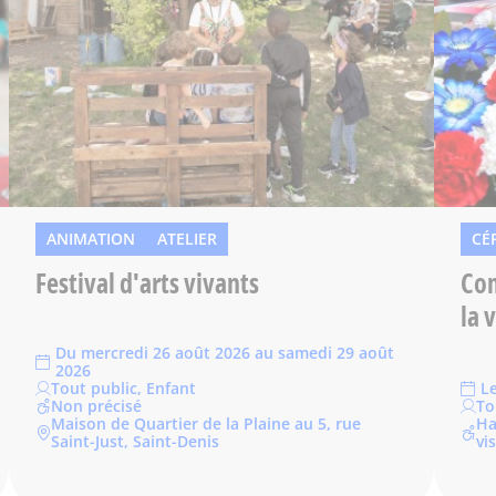
ANIMATION
ATELIER
CÉ
Festival d'arts vivants
Com
la v
Du mercredi 26 août 2026 au samedi 29 août
2026
Tout public, Enfant
L
Non précisé
To
Maison de Quartier de la Plaine au 5, rue
Ha
Saint-Just, Saint-Denis
vi