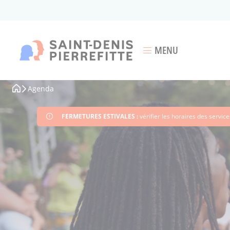
Aller
au
contenu
principal
MENU
Ouvrir le menu
Agenda
Fil
d'Ariane
FERMETURES ESTIVALES :
vérifier les horaires des servi