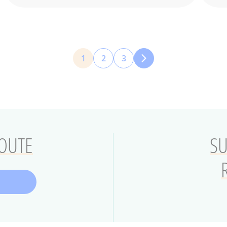
1
2
3
Page
Page
Page
courante
COUTE
SU