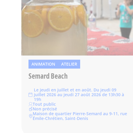
ANIMATION
ATELIER
Semard Beach
Le jeudi en juillet et en août. Du jeudi 09
juillet 2026 au jeudi 27 août 2026 de 13h30 à
19h
Tout public
Non précisé
Maison de quartier Pierre-Semard au 9-11, rue
Émile-Chrétien, Saint-Denis