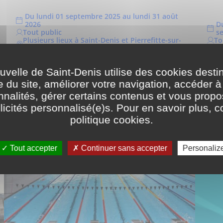
Du lundi 01 septembre 2025 au lundi 31 août
2026
D
Tout public
s
Plusieurs lieux à Saint-Denis et Pierrefitte-sur-
To
Seine
Sa
elle de Saint-Denis utilise des cookies desti
e du site, améliorer votre navigation, accéder à
nnalités, gérer certains contenus et vous prop
icités personnalisé(e)s. Pour en savoir plus, c
politique cookies
.
Tout accepter
Continuer sans accepter
Personaliz