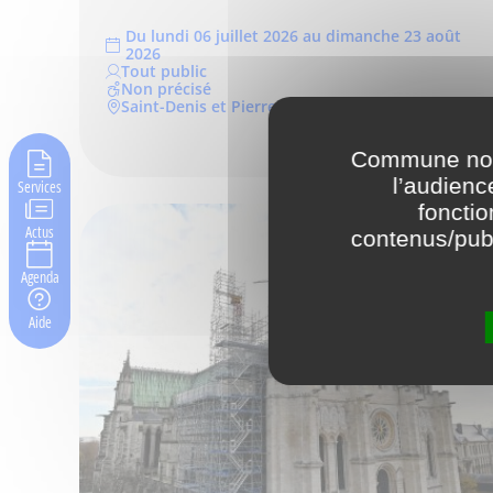
Du lundi 06 juillet 2026 au dimanche 23 août
2026
Tout public
Non précisé
Saint-Denis et Pierrefitte-sur-Seine
Commune nouv
l’audienc
Services
fonctio
Actus
contenus/publ
Agenda
Aide