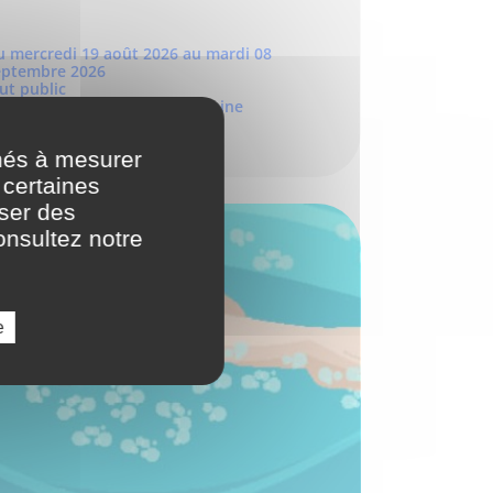
u mercredi 19 août 2026 au mardi 08
eptembre 2026
ut public
int-Denis et Pierrefitte-sur-Seine
nés à mesurer
 certaines
oser des
onsultez notre
e