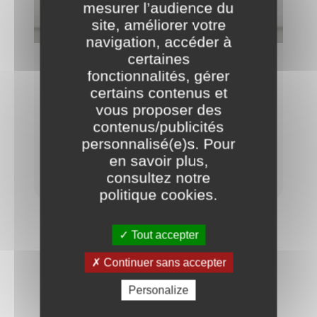
mesurer l’audience du
site, améliorer votre
navigation, accéder à
certaines
Actions éducatives de la Ville en
fonctionnalités, gérer
matière d'écologie
certains contenus et
vous proposer des
Afin de rendre chaque Dionysien et
contenus/publicités
Dionysienne acteur et actrice de la démarche,
personnalisé(e)s. Pour
la Ville multiplie les supports et les opérations
de sensibilisation.
en savoir plus,
consultez notre
politique cookies
.
Tout accepter
Continuer sans accepter
À LIRE AUSSI
Personalize