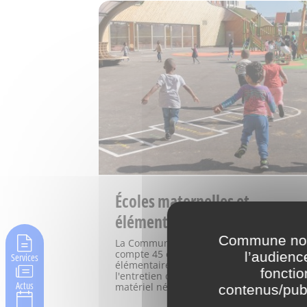
Écoles maternelles et
élémentaires
Commune nouv
La Commune nouvelle de Saint-Denis
compte 45 écoles maternelles et 44 école
l’audienc
Services
élémentaires. La Ville a en charge
fonctio
l'entretien des bâtiments, fournit le
Actus
matériel nécessaire…
contenus/publ