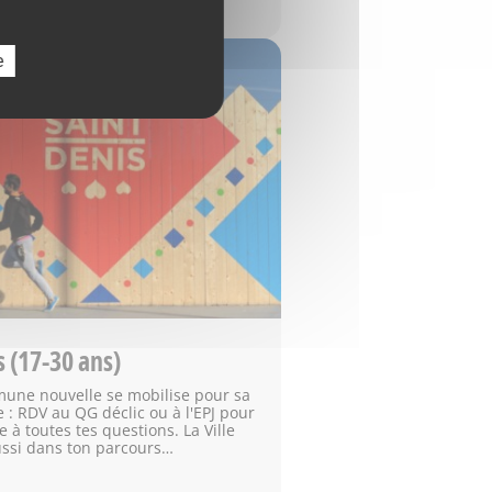
e
 (17-30 ans)
une nouvelle se mobilise pour sa
 : RDV au QG déclic ou à l'EPJ pour
 à toutes tes questions. La Ville
ussi dans ton parcours…