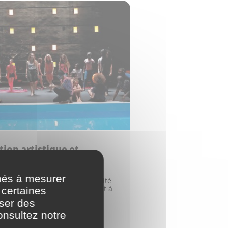
ion artistique et
elle pour les scolaires
nés à mesurer
lusieurs années, la municipalité
gagée dans une politique visant à
 certaines
l’accès des habitants et
oser des
tes, et notamment des plus
 l’art et…
onsultez notre