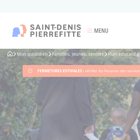
Aller
au
contenu
principal
MENU
Ouvrir le menu
Mon quotidien
Familles, jeunes, seniors
Plan éducatif g
Fil
d'Ariane
FERMETURES ESTIVALES :
vérifier les horaires des servi