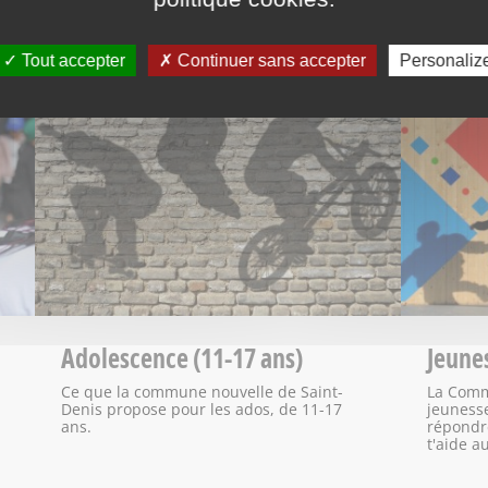
Tout accepter
Continuer sans accepter
Personaliz
Adolescence (11-17 ans)
Jeunes
Ce que la commune nouvelle de Saint-
La Comm
Denis propose pour les ados, de 11-17
jeunesse
ans.
répondre
t'aide a