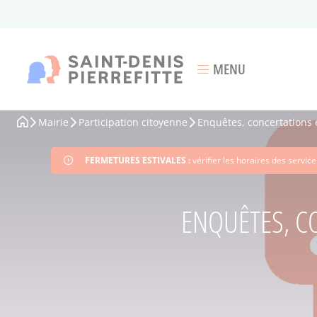
Aller
au
contenu
principal
MENU
Ouvrir le menu
Mairie
Participation citoyenne
Enquêtes, concertations 
Fil
d'Ariane
FERMETURES ESTIVALES :
vérifier les horaires des servi
ENQUÊTES, C