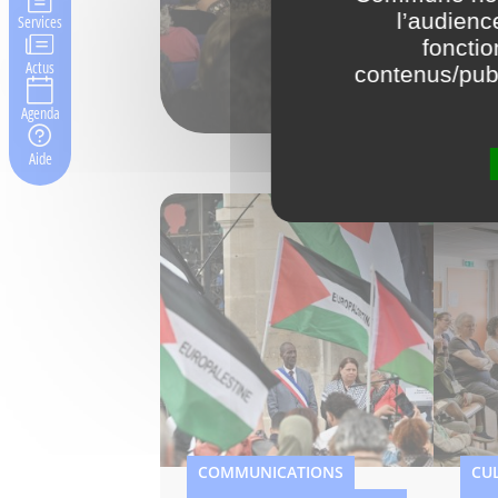
l’audienc
Services
fonctio
Actus
contenus/publ
Agenda
Aide
COMMUNICATIONS
CU