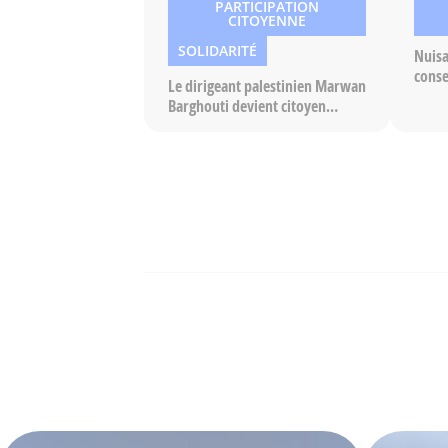
PARTICIPATION
CITOYENNE
SOLIDARITÉ
Nuisa
conse
Le dirigeant palestinien Marwan
trou
Barghouti devient citoyen
d’honneur de Saint-Denis –
Pierrefitte