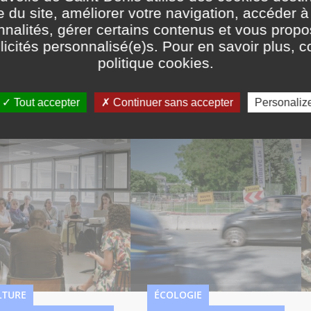
e du site, améliorer votre navigation, accéder à
Mise à jour le
15 juillet 
nnalités, gérer certains contenus et vous prop
icités personnalisé(e)s. Pour en savoir plus, c
politique cookies
.
Tout accepter
Continuer sans accepter
Personaliz
LTURE
ÉCOLOGIE