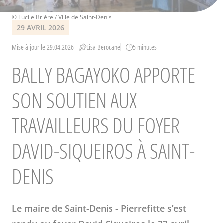
Crédits
© Lucile Brière / Ville de Saint-Denis
29 AVRIL 2026
Mise à jour le 29.04.2026
Lisa Berouane
5 minutes
BALLY BAGAYOKO APPORTE
SON SOUTIEN AUX
TRAVAILLEURS DU FOYER
DAVID-SIQUEIROS À SAINT-
DENIS
Le maire de Saint-Denis - Pierrefitte s’est