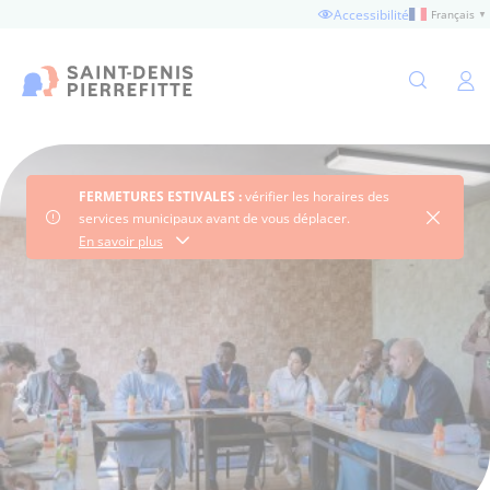
Aller
Accessibilité
Français
▼
au
contenu
principal
Ouvertu
FERMETURES ESTIVALES :
vérifier les horaires des
Fermer 
services municipaux avant de vous déplacer.
Consultez les horaires
En savoir plus