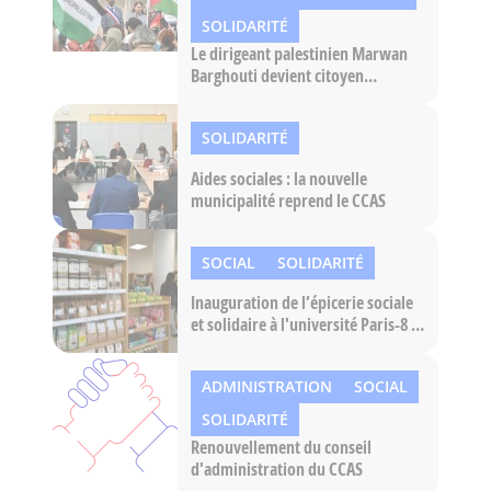
SOLIDARITÉ
Le dirigeant palestinien Marwan
Barghouti devient citoyen
d’honneur de Saint-Denis –
Pierrefitte
SOLIDARITÉ
Aides sociales : la nouvelle
municipalité reprend le CCAS
SOCIAL
SOLIDARITÉ
Inauguration de l’épicerie sociale
et solidaire à l'université Paris-8 :
« la lutte contre la précarité ne
peut être qu’une lutte collective »
ADMINISTRATION
SOCIAL
SOLIDARITÉ
Renouvellement du conseil
d'administration du CCAS