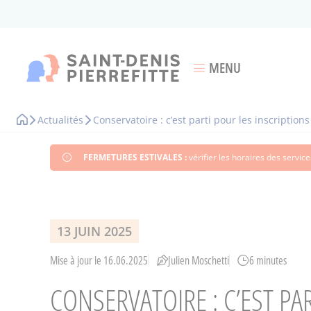
Aller
au
contenu
principal
MENU
Ouvrir le menu
Actualités
Conservatoire : c’est parti pour les inscriptions 
Fil
d'Ariane
FERMETURES ESTIVALES :
vérifier les horaires des servi
13 JUIN 2025
Mise à jour le 16.06.2025
Julien Moschetti
6 minutes
CONSERVATOIRE : C’EST PA