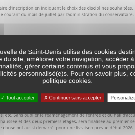
re d’inscription en indiquant le choix des disciplines souhaitées. 
 le courant du mois de juillet par l’administration du conservatoire.
elle de Saint-Denis utilise des cookies desti
riptions seront encore possibles à la rentrée (de septembre jusqu’à 
e du site, améliorer votre navigation, accéder à
nir à la rencontre de l’équipe du conservatoire lors du forum des as
prise des cours aura lieu à partir du 22 septembre.
nnalités, gérer certains contenus et vous prop
icités personnalisé(e)s. Pour en savoir plus, c
S
politique cookies
.
Tout accepter
Continuer sans accepter
Personaliz
 rénovation du conservatoire de musique et de danse de Saint-Deni
) à l’horizon 2027. Le projet prévoit aussi la construction d’un audit
s, etc. Sans oublier le réaménagement de l’entrée et du hall d’accu
chaussée et des deux premiers étages, sera finalisée au premier seme
e danse ont aussi démarré, pour une livraison prévue début 2026.