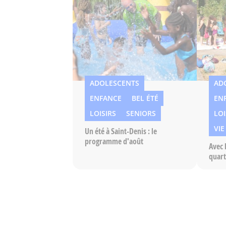
ADOLESCENTS
AD
ENFANCE
BEL ÉTÉ
EN
LOISIRS
SENIORS
LOI
VIE
Un été à Saint-Denis : le
programme d'août
Avec 
quart
son é