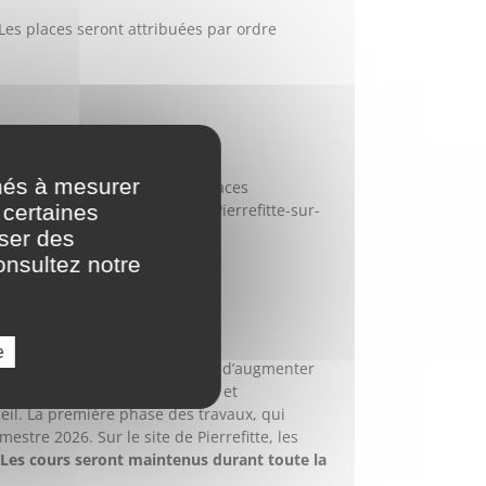
Les places seront attribuées par ordre
nés à mesurer
mi-octobre), en fonction des places
 certaines
sociations, le 6 septembre à Pierrefitte-sur-
oser des
onsultez notre
e
s (rue Catulienne) permettront d’augmenter
orium, de studios de répétition et
eil. La première phase des travaux, qui
stre 2026. Sur le site de Pierrefitte, les
Les cours seront maintenus durant toute la