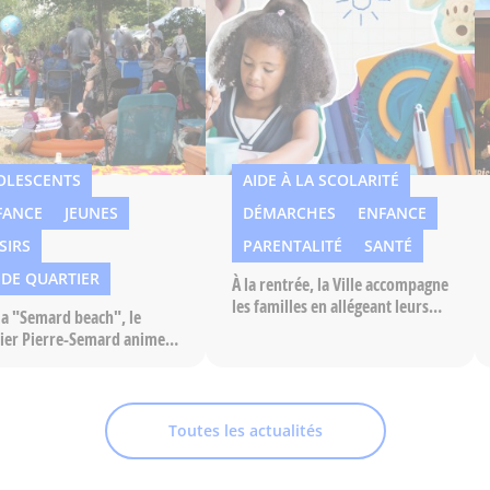
OLESCENTS
AIDE À LA SCOLARITÉ
FANCE
JEUNES
DÉMARCHES
ENFANCE
SIRS
PARENTALITÉ
SANTÉ
 DE QUARTIER
À la rentrée, la Ville accompagne
les familles en allégeant leurs
la "Semard beach", le
dépenses
ier Pierre-Semard anime
té
Toutes les actualités