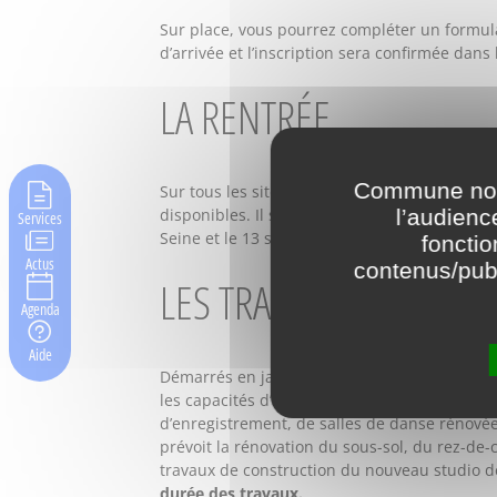
Sur place, vous pourrez compléter un formulai
d’arrivée et l’inscription sera confirmée dans
LA RENTRÉE
Commune nouv
Sur tous les sites du conservatoire, les insc
l’audienc
disponibles. Il sera également possible de ve
Services
Seine et le 13 septembre à Saint-Denis. La re
fonctio
Actus
contenus/publ
LES TRAVAUX EN COUR
Agenda
Aide
Démarrés en janvier dernier, les travaux de
les capacités d’accueil (de 900 à 1 500 élèves
d’enregistrement, de salles de danse rénovée
prévoit la rénovation du sous-sol, du rez-de-
travaux de construction du nouveau studio d
durée des travaux.