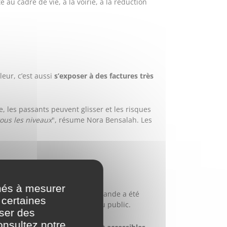
 au cadre de vie, à la voirie, à la réduction
eur, c’est aussi
s’exposer à des factures très
, les passants peuvent glisser et les risques
tous les niveaux
", résume Nora Bensalah. Les
nés à mesurer
ns de se rafraîchir
. Une commande a été
 certaines
nt dans les lieux accueillant du public.
oser des
onsultez notre