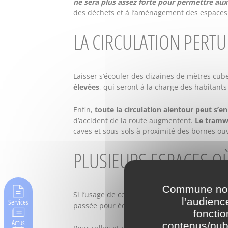
ne sera plus assez forte pour permettre aux
des déchets et à l’aménagement des espaces 
LA CIRCULATION PERT
Laisser s’écouler des dizaines de mètres cub
élevées
, qui seront à la charge des habitants
Enfin,
toute la circulation alentour peut s’e
d’accident de la route augmentent.
Le tramw
caves et sous-sols à proximité des bornes ouv
PLUSIEURS ESPACES OÙ
Commune nouv
Si l’usage de ces bornes doit être strictemen
l’audienc
Services
passée pour équiper Saint-Denis – Pierrefitte
fonctio
Actus
contenus/publ