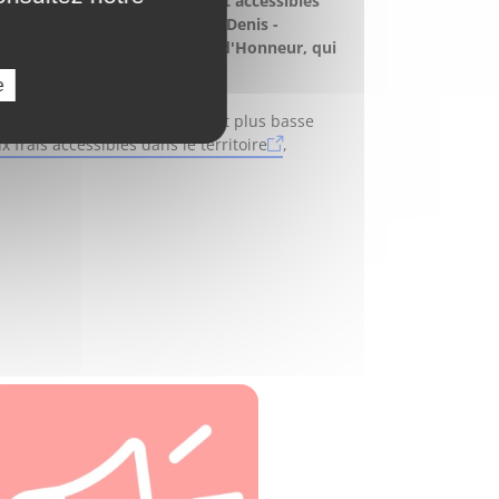
 à Pierrefitte sont ouvertes et accessibles
l'ensemble des parcs de Saint-Denis -
achin et le parc de la Légion-d'Honneur, qui
e
ù la température est nettement plus basse
 frais accessibles dans le territoire
,