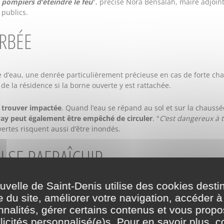
 pompiers d’éteindre le feu
", précise Nora Bensalah, maire adjointe
publics.
URBÉE
e d’eau, une denrée particulièrement précieuse en cas de forte chal
 de la résidence si la borne ouverte y est rattachée.
n trouver impactée
. Quand l’eau se répand au sol et sur la chaussée
ay peut également être empêché de circuler
. "
C’est dangereux à 
ertes risquent aussi d’être inondés.
 SE RAFRAÎCHIR
elle de Saint-Denis utilise des cookies desti
t réservé aux cas d’incendies,
la Ville travaille à proposer des moye
e du site, améliorer votre navigation, accéder à
 en
nouveaux ventilateurs, brumisateurs, climatiseurs
qui serviro
nnalités, gérer certains contenus et vous prop
icités personnalisé(e)s. Pour en savoir plus, c