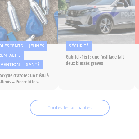
OLESCENTS
JEUNES
SÉCURITÉ
RENTALITÉ
Gabriel-Péri : une fusillade fait
deux blessés graves
ÉVENTION
SANTÉ
toxyde d’azote : un fléau à
-Denis – Pierrefitte »
Toutes les actualités