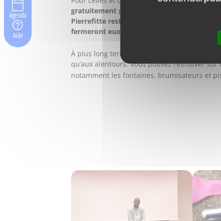
Pour celles et ceux qui souhaitent se baigner
gratuitement
pour l'ensemble des habitantes
Agenda
Pierrefitte resteront ouverts 24h/24
, sauf e
fermeront eux à 22 heures
.
Aide
À plus long terme, la municipalité souhaite
m
qu’aux alentours. Vous pouvez retrouver sur
notamment les fontaines, brumisateurs et pi