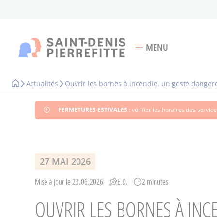
Aller
au
contenu
principal
MENU
Ouvrir le menu
Actualités
Ouvrir les bornes à incendie, un geste danger
Fil
d'Ariane
FERMETURES ESTIVALES :
vérifier les horaires des servi
27 MAI 2026
Mise à jour le 23.06.2026
E.D.
2 minutes
OUVRIR LES BORNES À INC