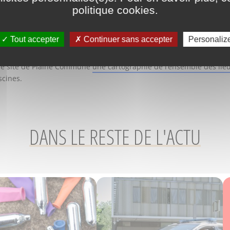
,
les piscines municipales La Baleine à Saint-Denis et Claire-Supiot
politique cookies
.
 et habitants jusqu'au lundi 22 juin inclus. Sur la même période,
n cas d'orage. Seule exception :
le parc Madeleine-Riffaud-Marcel-C
Tout accepter
Continuer sans accepter
Personaliz
ultiplier les îlots de fraîcheur dans la ville
– ces zones urbaines o
 le site de Plaine Commune
une cartographie de l’ensemble des lieux
scines.
DANS LE RESTE DE L'ACTU