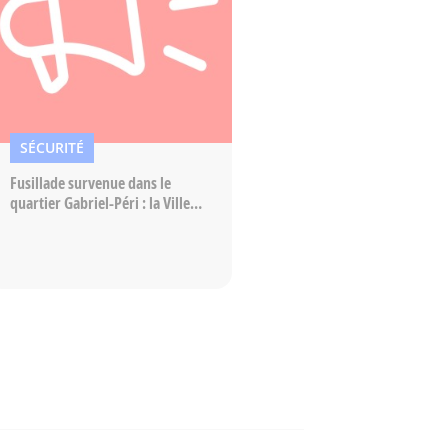
SÉCURITÉ
Fusillade survenue dans le
quartier Gabriel-Péri : la Ville
mobilisée aux côtés des
habitants