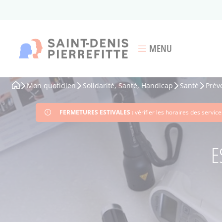
Aller
au
contenu
principal
MENU
Ouvrir le menu
Mon quotidien
Solidarité, Santé, Handicap
Santé
Prév
Fil
d'Ariane
FERMETURES ESTIVALES :
vérifier les horaires des servi
E