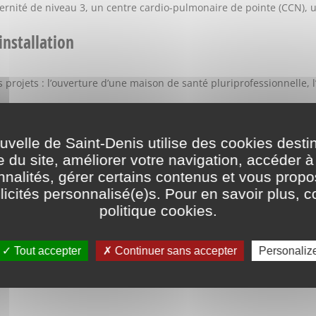
ternité de niveau 3, un centre cardio-pulmonaire de pointe (CCN), 
nstallation
rojets : l’ouverture d’une maison de santé pluriprofessionnelle, l’
elle de Saint-Denis utilise des cookies desti
e du site, améliorer votre navigation, accéder à
terrain ou un / une directrice, sollicitez-nous !
nnalités, gérer certains contenus et vous prop
icités personnalisé(e)s. Pour en savoir plus, c
politique cookies
.
Tout accepter
Continuer sans accepter
Personaliz
ville-saint-denis.fr