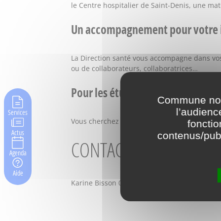
le Centre hospitalier de Saint-Denis, une ma
Un accompagnement pour votre i
La Direction santé vous accompagne dans vos p
ou de collaborateurs, collaboratrices…
Pour les étudiants, étudiantes
Commune nouv
l’audienc
Services
Vous cherchez un stage, un sujet de thèse, un 
fonctio
Actus
contenus/publ
CONTACT
Agenda
Aide
Karine Bisson 06 38 53 98 76 | karine.bisson@