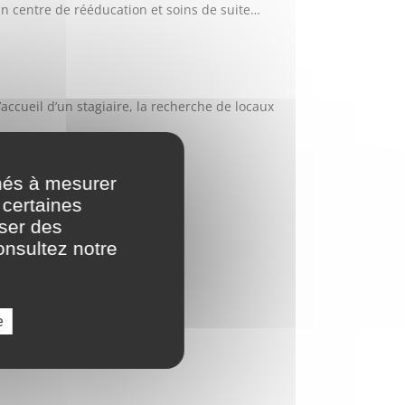
un centre de rééducation et soins de suite…
accueil d’un stagiaire, la recherche de locaux
nés à mesurer
 certaines
oser des
onsultez notre
e