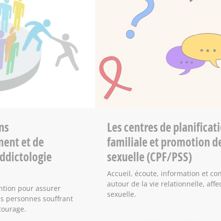
ns
Les centres de planificat
ent et de
familiale et promotion de
ddictologie
sexuelle (CPF/PSS)
Accueil, écoute, information et co
autour de la vie relationnelle, affec
ention pour assurer
sexuelle.
s personnes souffrant
tourage.