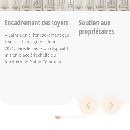
Encadrement des loyers
Soutien aux
propriétaires
À Saint-Denis, l’encadrement des
loyers est en vigueur depuis
2021, dans le cadre du dispositif
mis en place à l’échelle du
territoire de Plaine Commune.
Diapositive préc
Diapos
Aller à la slide 1
Aller à la slide 2
Aller à la slide 3
Aller à la slide 4
Aller à la slide 5
Aller à la slide 6
Aller à la slide 7
Aller à la slide 8
Aller à la slide 9
Aller à la slide 10