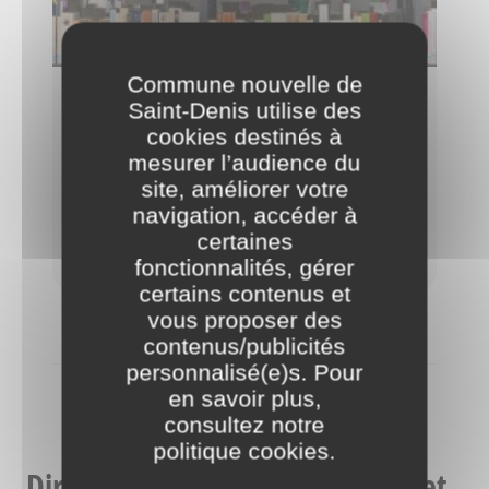
Commune nouvelle de
Apprentissage et enseignement
Saint-Denis utilise des
cookies destinés à
supérieur
mesurer l’audience du
La ville de Saint-Denis compte 3 centres de
site, améliorer votre
formation professionnelle et de nombreux
navigation, accéder à
établissements d’enseignements supérieurs.
certaines
fonctionnalités, gérer
certains contenus et
vous proposer des
contenus/publicités
personnalisé(e)s. Pour
en savoir plus,
CONTACTEZ NOS SERVICES
consultez notre
politique cookies
.
Direction information jeunesse et