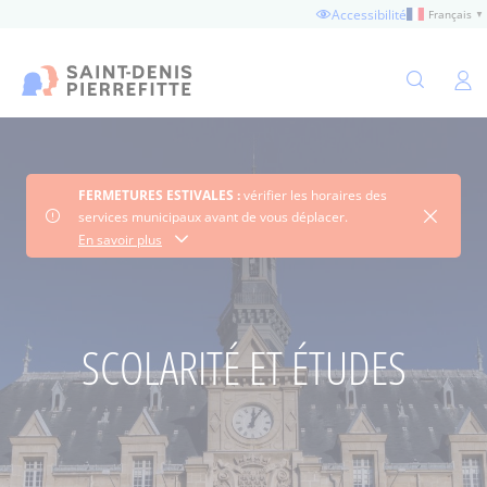
Aller
Accessibilité
Français
▼
au
contenu
principal
Ouvertu
FERMETURES ESTIVALES :
vérifier les horaires des
Fermer 
services municipaux avant de vous déplacer.
Consultez les horaires
En savoir plus
SCOLARITÉ ET ÉTUDES