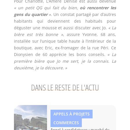
Pour Charlotte, L’Amère Denise est aussi devenue
« un petit QG qui fait du bien,
où rencontrer les
gens du quartier
»
. Un constat partagé par d’autres
habitants qui deviennent des habitués pour
déguster une mousse et aussi discuter avec Jo.
« La
bière est très bonne »
, assure Yvonne, 68 ans,
installée sur l’unique table haute à l’intérieur de la
boutique, avec Eric, ex-fromager de la rue Péri. Ce
Dionysien de 60 apprécie les bons conseils.
« La
première bière que Jo me sert, je la connais. La
deuxième, je la découvre. »
DANS LE RESTE DE L'ACTU
APPELS À PROJETS
COMMERCES
Appel à candidatures : marché du