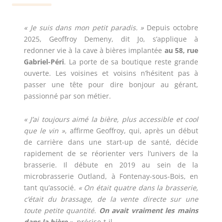
« Je suis dans mon petit paradis. »
Depuis octobre
2025, Geoffroy Demeny, dit Jo, s’applique à
redonner vie à la cave à bières implantée
au 58, rue
Gabriel-Péri
. La porte de sa boutique reste grande
ouverte. Les voisines et voisins n’hésitent pas à
passer une tête pour dire bonjour au gérant,
passionné par son métier.
« J’ai toujours aimé la bière, plus accessible et cool
que le vin »
, affirme Geoffroy, qui, après un début
de carrière dans une start-up de santé, décide
rapidement de se réorienter vers l’univers de la
brasserie. Il débute en 2019 au sein de la
microbrasserie Outland, à Fontenay-sous-Bois, en
tant qu’associé
. « On était quatre dans la brasserie,
c’était du brassage, de la vente directe sur une
toute petite quantité.
On avait vraiment les mains
dans la bière
»
, précise-t-il.