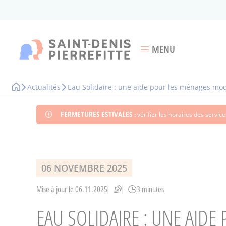
Aller
au
contenu
principal
MENU
Ouvrir le menu
Actualités
Eau Solidaire : une aide pour les ménages mod
Fil
d'Ariane
FERMETURES ESTIVALES :
vérifier les horaires des servi
06 NOVEMBRE 2025
Mise à jour le 06.11.2025
3 minutes
EAU SOLIDAIRE : UNE AID