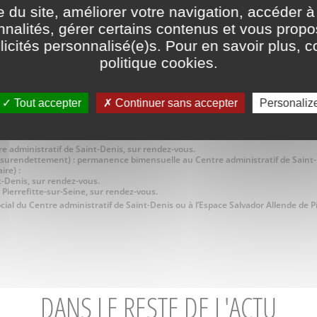
e du site, améliorer votre navigation, accéder à
nnalités, gérer certains contenus et vous prop
icités personnalisé(e)s. Pour en savoir plus, c
politique cookies
.
Tout accepter
Continuer sans accepter
Personaliz
dministratif de Saint-Denis, sur rendez-vous.
surendettement) : permanence bimensuelle au Centre administratif de Saint-
re) :
-Denis, sur rendez-vous.
ierrefitte-sur-Seine, sur rendez-vous.
ocial du Centre administratif de Saint-Denis ou à l’Espace Salvador Allende de 
DANS LE RESTE DE L'ACTU