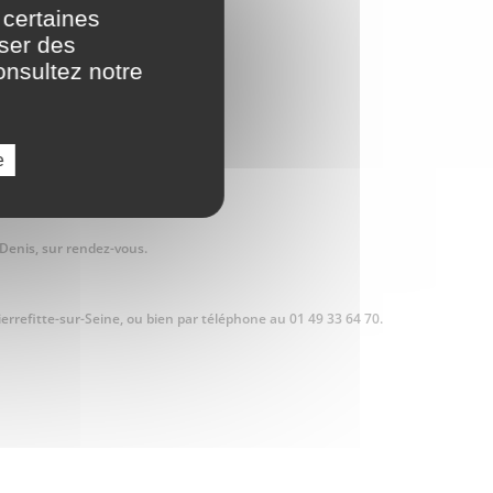
 certaines
oser des
onsultez notre
e
Denis, sur rendez-vous.
Pierrefitte-sur-Seine, ou bien par téléphone au 01 49 33 64 70.