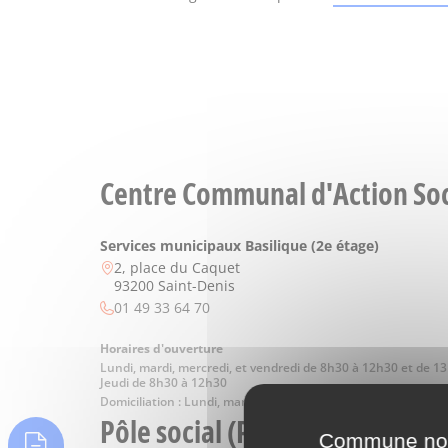
Centre Communal d'Action Soci
Services municipaux Basilique (2e étage)
2, place du Caquet
93200
Saint-Denis
Téléphone
01 49 33 64 70
Horaires d'ouverture
Lundi, mardi, mercredi, et vendredi de 8h30 à 12h30 et de 1
Jeudi de 8h30 à 12h30
Domiciliation : Lundi, mardi, mercredi, et vendredi de 9 à 12h
Pôle social (Pierrefitte-sur-Se
Commune nouv