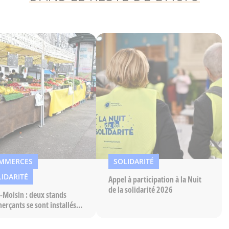
MMERCES
SOLIDARITÉ
IDARITÉ
Appel à participation à la Nuit
de la solidarité 2026
-Moisin : deux stands
rçants se sont installés
emplacement du G20