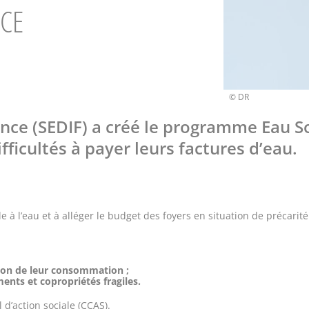
NCE
Crédits
© DR
ance (SEDIF) a créé le programme Eau S
ficultés à payer leurs factures d’eau.
ble à l’eau et à alléger le budget des foyers en situation de préca
tion de leur consommation ;
ments et copropriétés fragiles.
d’action sociale
(CCAS).