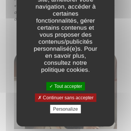
« Notre objectif est de former les collaborateurs de
navigation, accéder à
demain. On a besoin d’être sûr qu’ils se projettent
certaines
dans l’avenir du métier. »
fonctionnalités, gérer
certains contenus et
vous proposer des
VOIR AUSSI
contenus/publicités
personnalisé(e)s. Pour
en savoir plus,
consultez notre
politique cookies
.
Tout accepter
Continuer sans accepter
Personalize