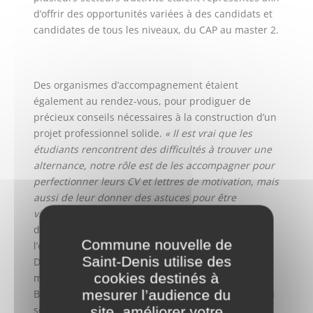
d’offrir des opportunités variées à des candidats et
candidates de tous les niveaux, du CAP au master 2.
Des organismes d’accompagnement étaient
également au rendez-vous, pour prodiguer de
précieux conseils nécessaires à la construction d’un
projet professionnel solide.
« Il est vrai que les
étudiants rencontrent des difficultés à trouver une
alternance, notre rôle est de les accompagner pour
perfectionner leurs CV et lettres de motivation, mais
aussi de leur donner des astuces pour être
visibles »,
explique Sonia, consultante en
développement professionnel à l’Association pour
Commune nouvelle de
l’emploi des cadres (APEC) située à Pleyel (Saint-
Saint-Denis utilise des
Denis). En effet, les entreprises sont attentives à la
cookies destinés à
motivation du ou de la candidat·e, insiste William
mesurer l’audience du
Bertrand, responsable des opérations au sein de la
société de diagnostique immobilier Arkhedia :
site, améliorer votre