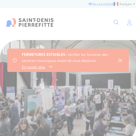
Aller
Accessibilité
Français
▼
au
contenu
principal
Ouvertu
FERMETURES ESTIVALES :
vérifier les horaires des
Fermer 
services municipaux avant de vous déplacer.
Consultez les horaires
En savoir plus