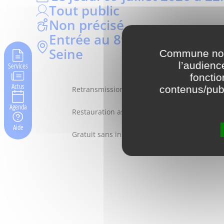
Tout public
Non précisé
Entrée au 89, rue Nungesser-
Seine
Commune nouv
l’audienc
Services
fonctio
Actus
contenus/publ
Retransmission du match
Agenda
Restauration associative sur place
Aide
Gratuit sans inscription