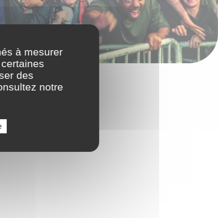
nés à mesurer
 certaines
oser des
onsultez notre
e