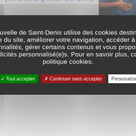
et-Coli, Pierrefitte-sur-
elle de Saint-Denis utilise des cookies desti
e du site, améliorer votre navigation, accéder à
Crédits
© DR
nnalités, gérer certains contenus et vous prop
icités personnalisé(e)s. Pour en savoir plus, c
politique cookies
.
Tout accepter
Continuer sans accepter
Personaliz