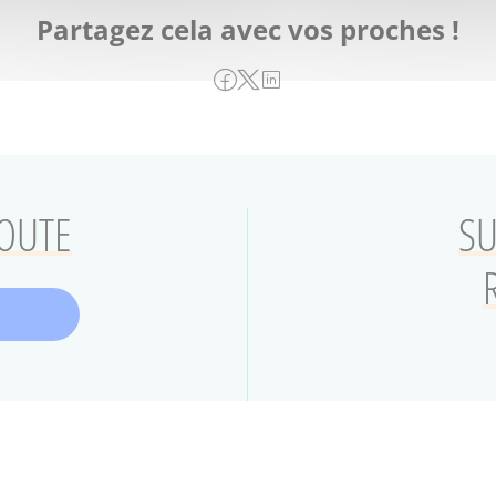
Partagez cela avec vos proches !
COUTE
SU
ales
Plan du site
Protection des données
Le Musée d'art et d'hi