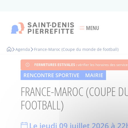
Aller
au
contenu
principal
MENU
Ouvrir le menu
Agenda
France-Maroc (Coupe du monde de football)
Fil
d'Ariane
FERMETURES ESTIVALES :
vérifier les horaires des servi
RENCONTRE SPORTIVE
MAIRIE
FRANCE-MAROC (COUPE D
FOOTBALL)
Le jeudi 09 juillet 2026 à 22