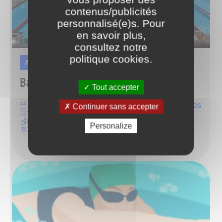
contenus/publicités
personnalisé(e)s. Pour
en savoir plus,
consultez notre
politique cookies
.
ANIMATION
Baignade libre au CAO
Tout accepter
Du samedi 01 août 2026 au dimanche 16 août 2026
Continuer sans accepter
Tout public
Non précisé
Personalize
361-363, avenue du Président-Wilson, Saint-Denis