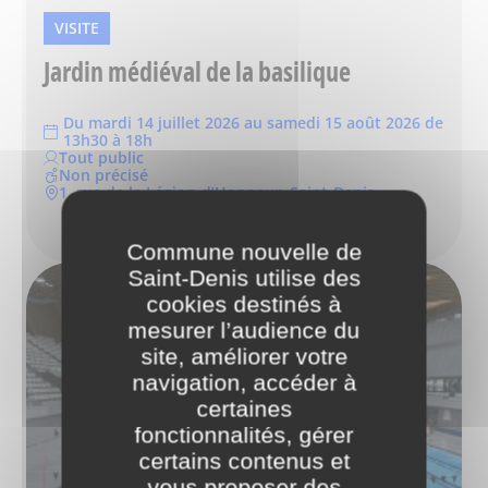
VISITE
Jardin médiéval de la basilique
Du mardi 14 juillet 2026 au samedi 15 août 2026 de
13h30 à 18h
Tout public
Non précisé
1, rue de la Légion-d’Honneur, Saint-Denis
Commune nouvelle de
Saint-Denis utilise des
cookies destinés à
mesurer l’audience du
site, améliorer votre
navigation, accéder à
certaines
fonctionnalités, gérer
certains contenus et
vous proposer des