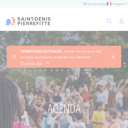
Aller
Accessibilité
Français
▼
au
contenu
principal
Ouvertu
FERMETURES ESTIVALES :
vérifier les horaires des
Fermer 
services municipaux avant de vous déplacer.
Consultez les horaires
En savoir plus
AGENDA