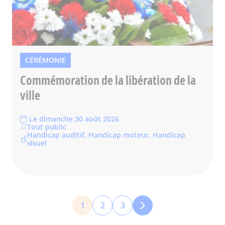
CÉRÉMONIE
Commémoration de la libération de la
ville
Le dimanche 30 août 2026
Tout public
Handicap auditif, Handicap moteur, Handicap
visuel
Pagination
1
2
3
Page
Page
Page
courante