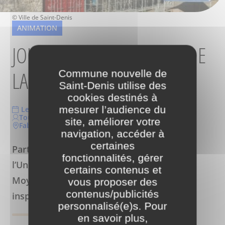
Crédits
© Ville de Saint-Denis
ANIMATION
JOUEZ AVEC LA FABRIQUE DE
LA VILLE
Commune nouvelle de
Saint-Denis utilise des
cookies destinés à
mesurer l’audience du
Le mercredi 22 juillet 2026 de 14h à 17h
Tout public
site, améliorer votre
Fabrique de la ville au 4, rue du Cygne, Saint-Denis
navigation, accéder à
certaines
Participez aux animations proposées par
fonctionnalités, gérer
l’Unité d’archéologie : jeux de plateau du
certains contenus et
Moyen Âge, activités grandeur nature
vous proposer des
contenus/publicités
inspirées de jeux de fête foraine…
personnalisé(e)s. Pour
en savoir plus,