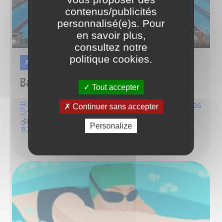
contenus/publicités
personnalisé(e)s. Pour
en savoir plus,
consultez notre
politique cookies
.
ANIMATION
Baignade libre au CAO
Tout accepter
Du samedi 01 août 2026 au dimanche 16 août 2026
Continuer sans accepter
Tout public
Non précisé
Personalize
361-363, avenue du Président-Wilson, Saint-Denis