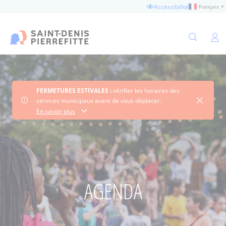
Aller
Accessibilité
Français
▼
au
contenu
principal
Ouvertu
FERMETURES ESTIVALES :
vérifier les horaires des
Fermer 
services municipaux avant de vous déplacer.
Consultez les horaires
En savoir plus
AGENDA