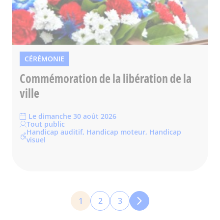
CÉRÉMONIE
Commémoration de la libération de la
ville
Le dimanche 30 août 2026
Tout public
Handicap auditif, Handicap moteur, Handicap
visuel
Pagination
1
2
3
Page
Page
Page
courante