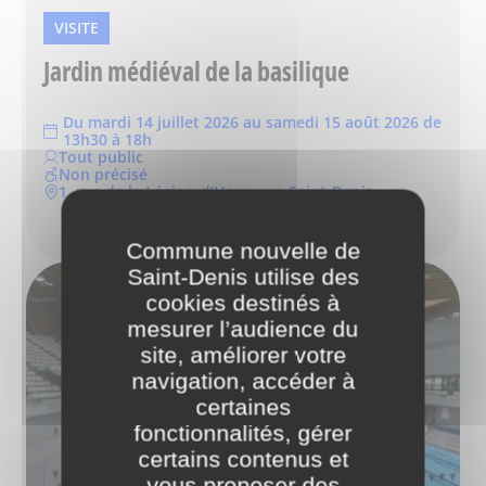
VISITE
Jardin médiéval de la basilique
Du mardi 14 juillet 2026 au samedi 15 août 2026 de
13h30 à 18h
Tout public
Non précisé
1, rue de la Légion-d’Honneur, Saint-Denis
Commune nouvelle de
Saint-Denis utilise des
cookies destinés à
mesurer l’audience du
site, améliorer votre
navigation, accéder à
certaines
fonctionnalités, gérer
certains contenus et
vous proposer des