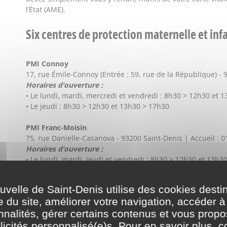
l’État (AME).
Six centres de protection maternelle et infa
PMI Connoy
17, rue Émile-Connoy (Entrée : 59, rue de la République) - 
Horaires d’ouverture :
• Le lundi, mardi, mercredi et vendredi : 8h30 > 12h30 et 
• Le jeudi : 8h30 > 12h30 et 13h30 > 17h30
PMI Franc-Moisin
75, rue Danielle-Casanova - 93200 Saint-Denis | Accueil : 0
Horaires d’ouverture :
• Le lundi, mardi, jeudi et vendredi : 8h30 > 12h30 et 13h3
• Le mercredi : 8h30 > 12h30 et 13h30 > 17h30
elle de Saint-Denis utilise des cookies desti
PMI La Plaine
e du site, améliorer votre navigation, accéder à
153, avenue du président-Wilson (Entrée : chemin des petits
nnalités, gérer certains contenus et vous prop
Accueil : 01 83 72 20 06
Horaires d’ouverture :
icités personnalisé(e)s. Pour en savoir plus, c