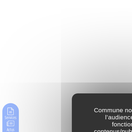
Commune nouv
l’audienc
Services
fonctio
Actus
contenus/publ