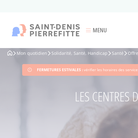
Aller
au
contenu
principal
MENU
Ouvrir le menu
Mon quotidien
Solidarité, Santé, Handicap
Santé
Offr
Fil
d'Ariane
FERMETURES ESTIVALES :
vérifier les horaires des servi
LES CENTRES D