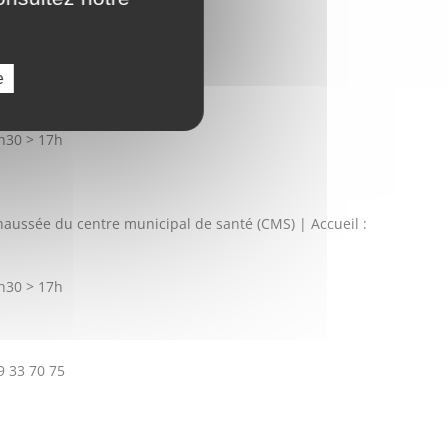
30 > 17h30
e
01 49 33 70 63
3h30 > 17h
haussée du centre municipal de santé (CMS) | Accueil :
3h30 > 17h
9 33 70 75