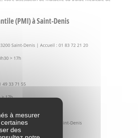
ntile (PMI) à Saint-Denis
93200 Saint-Denis | Accueil : 01 83 72 21 20
13h30 > 17h
1 49 33 71 55
0 > 17h
nés à mesurer
 certaines
 cailloux) - 93210 La Plaine Saint-Denis
oser des
onsultez notre