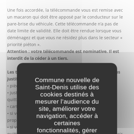
Une fois accordée, la télécommande vous est remise avec
un macaron qui doit être apposé par le conducteur sur le
pare-brise du véhicule. Cette télécommande n’a pas de
date limite de validité. Elle doit être rendue lorsque vous
déménagez et que vous ne résidez plus dans le secteur «
priorité piéton ».
Attention : votre télécommande est nominative. Il est
interdit de la céder à un tiers.
Les télécommandes sont remises sur présentation des
justificatifs suivants :
Commune nouvelle de
• pièce d’identité
Saint-Denis utilise des
• justificatif de domicile (facture EDF, France Télécom,
cookies destinés à
quittance de loyer…)
mesurer l’audience du
• carte grise du véhicule
site, améliorer votre
• si vous êtes propriétaire de votre parking, l’acte de
navigation, accéder à
propriété du parking
certaines
• si vous êtes locataire de votre parking, la dernière
fonctionnalités, gérer
quittance du loyer (Nous vous remercions de bien vouloir