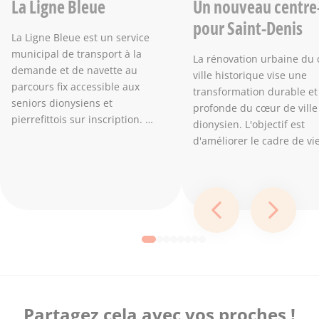
La Ligne Bleue
Un nouveau centre-
pour Saint-Denis
La Ligne Bleue est un service
municipal de transport à la
La rénovation urbaine du 
demande et de navette au
ville historique vise une
parcours fix accessible aux
transformation durable et
seniors dionysiens et
profonde du cœur de ville
pierrefittois sur inscription. …
dionysien. L'objectif est
d'améliorer le cadre de vi
Diapositive préc
Diapos
Aller à la slide 1
Aller à la slide 2
Aller à la slide 3
Aller à la slide 4
Aller à la slide 5
Aller à la slide 6
Aller à la slide 7
Aller à la slide 8
Partagez cela avec vos proches !