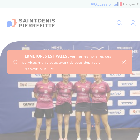
Aller
Accessibilité
Français
▼
au
contenu
principal
Ouvertu
FERMETURES ESTIVALES :
vérifier les horaires des
Fermer 
services municipaux avant de vous déplacer.
Consultez les horaires
En savoir plus