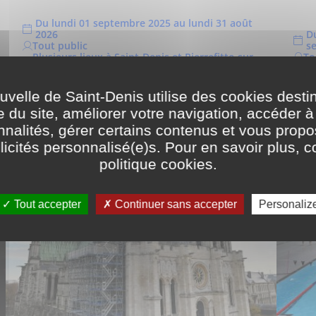
Du lundi 01 septembre 2025 au lundi 31 août
2026
D
Tout public
s
Plusieurs lieux à Saint-Denis et Pierrefitte-sur-
To
Seine
Sa
elle de Saint-Denis utilise des cookies desti
e du site, améliorer votre navigation, accéder à
nnalités, gérer certains contenus et vous prop
icités personnalisé(e)s. Pour en savoir plus, c
politique cookies
.
Tout accepter
Continuer sans accepter
Personaliz