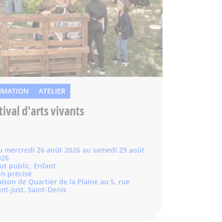
IMATION
ATELIER
tival d'arts vivants
u mercredi 26 août 2026 au samedi 29 août
026
ut public, Enfant
n précisé
ison de Quartier de la Plaine au 5, rue
int-Just, Saint-Denis