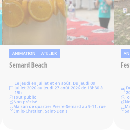
ANIMATION
ATELIER
AN
Semard Beach
Fes
Le jeudi en juillet et en août. Du jeudi 09
juillet 2026 au jeudi 27 août 2026 de 13h30 à
D
19h
2
Tout public
To
Non précisé
No
Maison de quartier Pierre-Semard au 9-11, rue
Ma
Émile-Chrétien, Saint-Denis
Sa