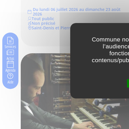
Du lundi 06 juillet 2026 au dimanche 23 août
2026
Tout public
Non précisé
Saint-Denis et Pierrefitte-sur-Seine
Commune nouv
l’audienc
Services
fonctio
Actus
contenus/publ
Agenda
Aide