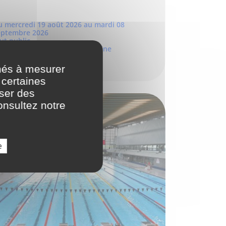
u mercredi 19 août 2026 au mardi 08
eptembre 2026
ut public
int-Denis et Pierrefitte-sur-Seine
nés à mesurer
 certaines
oser des
onsultez notre
e