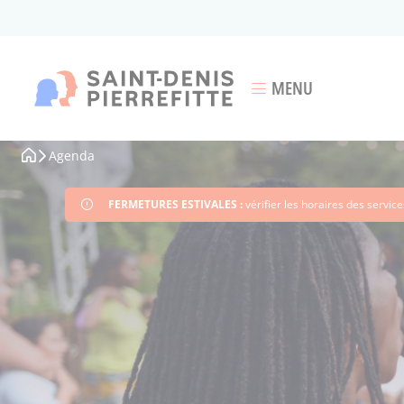
Aller
au
contenu
principal
MENU
Ouvrir le menu
Agenda
Fil
d'Ariane
FERMETURES ESTIVALES :
vérifier les horaires des servi