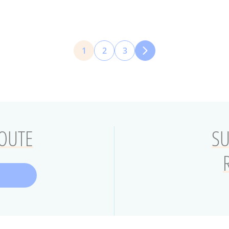
1
2
3
Page
Page
Page
courante
COUTE
SU