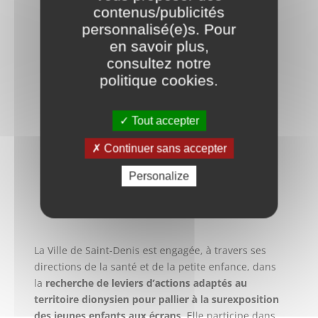
contenus/publicités
personnalisé(e)s. Pour
en savoir plus,
consultez notre
politique cookies
.
Tout accepter
Continuer sans accepter
Personalize
La
Ville de Saint-Denis
est engagée, à travers ses
directions de la santé et de la petite enfance, dans
la
recherche de leviers d’actions adaptés au
territoire dionysien pour pallier à la surexposition
des jeunes enfants aux écrans
. Elle participe dans