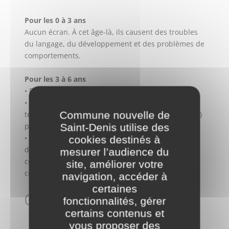
Pour les 0 à 3 ans
Aucun écran. À cet âge-là, ils causent des troubles
du langage, du développement et des problèmes de
comportements.
Pour les 3 à 6 ans
• Fixez des temps d’utilisation.
• Respectez les pictogrammes audiovisuels pour la
Commune nouvelle de
télévision et PEGI (Pan European Game Information)
pour les jeux vidéo.
Saint-Denis utilise des
• Restez à côté de lui et stimulez-le en lui posant
cookies destinés à
des questions sur ce qu’il regarde (exemple :
mesurer l’audience du
comment s’appelle ce personnage ? Pourquoi fait-il
site, améliorer votre
cela ? etc.).
navigation, accéder à
certaines
GUIDE À DESTINATION DES PARENTS
fonctionnalités, gérer
certains contenus et
vous proposer des