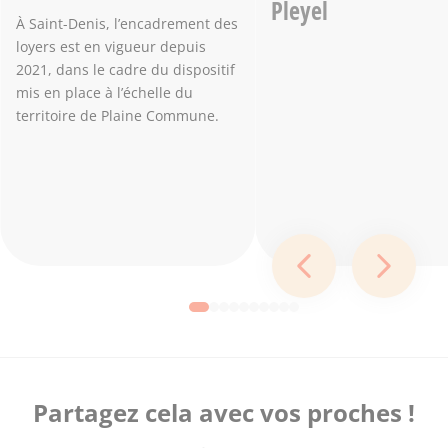
Pleyel
À Saint-Denis, l’encadrement des
loyers est en vigueur depuis
2021, dans le cadre du dispositif
mis en place à l’échelle du
territoire de Plaine Commune.
Diapositive préc
Diapos
Aller à la slide 1
Aller à la slide 2
Aller à la slide 3
Aller à la slide 4
Aller à la slide 5
Aller à la slide 6
Aller à la slide 7
Aller à la slide 8
Aller à la slide 9
Aller à la slide 10
Partagez cela avec vos proches !