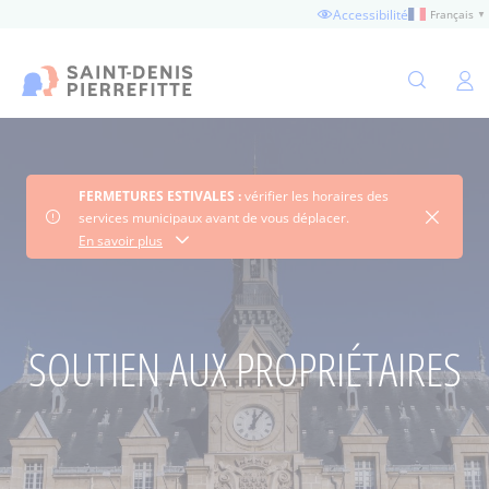
Aller
Accessibilité
Français
▼
au
contenu
principal
Ouvertu
FERMETURES ESTIVALES :
vérifier les horaires des
Fermer 
services municipaux avant de vous déplacer.
Consultez les horaires
En savoir plus
SOUTIEN AUX PROPRIÉTAIRES