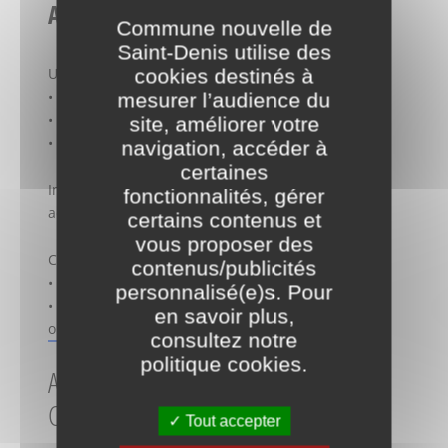
Accompagnement gratuit
Commune nouvelle de
Saint-Denis utilise des
Un opérateur (SOREQA) vous aide de A à Z :
cookies destinés à
• Diagnostic
mesurer l’audience du
• Conseils techniques
site, améliorer votre
• Montage des dossiers de subvention
navigation, accéder à
certaines
Important : ne pas commencer les travaux avant
fonctionnalités, gérer
accord et dépôt de la demande.
certains contenus et
vous proposer des
Contacts SOREQA :
contenus/publicités
• Wilson : 06 58 07 32 61 – opahwilson@soreqa.fr
personnalisé(e)s. Pour
• Centre-ville : 06 62 26 41 07 –
en savoir plus,
opahstdenisctreville@soreqa.fr
consultez notre
politique cookies
.
AIDES DE L’ANAH POUR LES
COPROPRIÉTÉS
Tout accepter