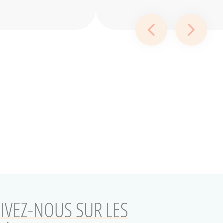
Diapositive préc
Diapos
IVEZ-NOUS SUR LES