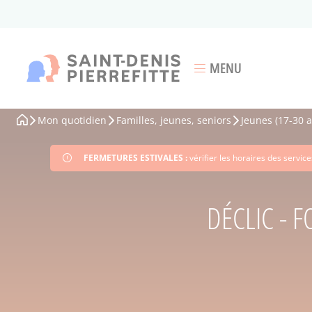
Aller
au
contenu
principal
MENU
Ouvrir le menu
Mon quotidien
Familles, jeunes, seniors
Jeunes (17-30 a
Fil
d'Ariane
FERMETURES ESTIVALES :
vérifier les horaires des servi
DÉCLIC - 