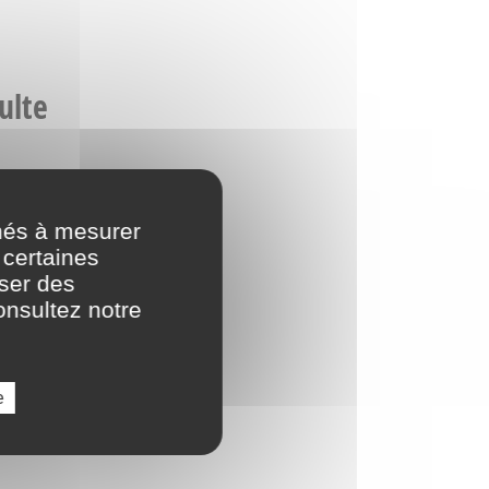
ulte
nés à mesurer
 certaines
oser des
onsultez notre
e