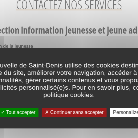
CONTACTEZ NOS SERVICES
ection information jeunesse et jeune ad
 de la jeunesse
place de la Résistance
00
Saint-Denis
elle de Saint-Denis utilise des cookies desti
hone
3 72 20 90
e du site, améliorer votre navigation, accéder à
directiondujeuneadulte@saintdenis.fr
nnalités, gérer certains contenus et vous prop
icités personnalisé(e)s. Pour en savoir plus, c
politique cookies
.
À LIRE AUSSI
Tout accepter
Continuer sans accepter
Personaliz